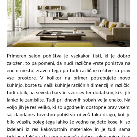
Primeren salon pohištva je vsekakor tisti, ki je dobro
založen, to pa pomeni, da nudi različne vrste pohištva na
enem mestu, zraven tega pa tudi različne rešitve za prav
vse prostore. V kolikor na primer potrebujete novo
kuhinjo, boste tu našli kuhinje različnih dimenzij in različic,
tudi oblik, pa seveda barv in vzorcev ter dodatkov, ki si jih
lahko le zamislite. Tudi pri dnevnih sobah velja enako. Na
voljo jih je res veliko, ki so ugodne in dostopne prav vsem,
saj dandanes tovrstno pohištvo ni več tako drago, kot je
bilo včasih, poleg tega lahko še vedno najdete kose, ki so
izdelani iz res kakovostnih materialov in je tudi sama
izdelava takšna, da vam omogoča dobro rokovanje s tem