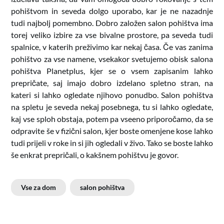
pohištvom in seveda dolgo uporabo, kar je ne nazadnje
tudi najbolj pomembno. Dobro založen salon pohištva ima
torej veliko izbire za vse bivalne prostore, pa seveda tudi
spalnice, v katerih preživimo kar nekaj časa. Če vas zanima
pohištvo za vse namene, vsekakor svetujemo obisk salona
pohištva Planetplus, kjer se o vsem zapisanim lahko
prepričate, saj imajo dobro izdelano spletno stran, na
kateri si lahko ogledate njihovo ponudbo. Salon pohištva
na spletu je seveda nekaj posebnega, tu si lahko ogledate,
kaj vse sploh obstaja, potem pa vseeno priporočamo, da se
odpravite še v fizični salon, kjer boste omenjene kose lahko
tudi prijeli v roke in si jih ogledali v živo. Tako se boste lahko
še enkrat prepričali, o kakšnem pohištvu je govor.
Vse za dom
salon pohištva