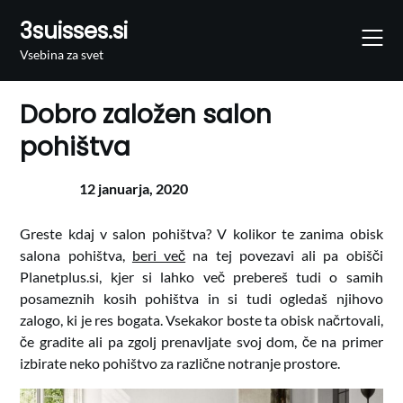
Skip
3suisses.si
to
content
Vsebina za svet
Dobro založen salon
pohištva
12 januarja, 2020
Greste kdaj v salon pohištva? V kolikor te zanima obisk
salona pohištva,
beri več
na tej povezavi ali pa obišči
Planetplus.si, kjer si lahko več prebereš tudi o samih
posameznih kosih pohištva in si tudi ogledaš njihovo
zalogo, ki je res bogata. Vsekakor boste ta obisk načrtovali,
če gradite ali pa zgolj prenavljate svoj dom, če na primer
izbirate neko pohištvo za različne notranje prostore.