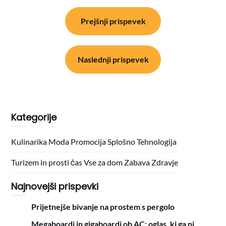
Navigacija
Prejšnji prispevek
prispevka
Naslednji prispevek
Kategorije
Kulinarika
Moda
Promocija
Splošno
Tehnologija
Turizem in prosti čas
Vse za dom
Zabava
Zdravje
Najnovejši prispevki
Prijetnejše bivanje na prostem s pergolo
Megaboardi in gigaboardi ob AC: oglas, ki ga ni