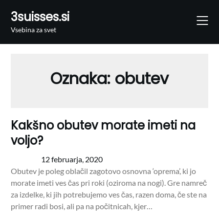
Skip
3suisses.si
to
content
Vsebina za svet
Oznaka:
obutev
Kakšno obutev morate imeti na
voljo?
12 februarja, 2020
Obutev je poleg oblačil zagotovo osnovna ‘oprema’, ki jo
morate imeti ves čas pri roki (oziroma na nogi). Gre namreč
za izdelke, ki jih potrebujemo ves čas, razen doma, če ste na
primer radi bosi, ali pa na počitnicah, kjer…